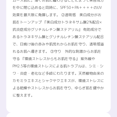
ムース肌に。薄くお肌に纏わせることによって美容成分
を中に閉じ込めると同時に、SPF50＋PA＋＋＋＋のUV
効果を最大限に発揮します。 ➁透明感 美白成分がお
肌をトーンアップ 『美白成分トラネキサム酸2%配合×
抗炎症成分グリチルレチン酸ステアリル』 有効成分で
あるトラネキサム酸とグリチルレチン酸ステアリル配合
で、日焼け後の赤みや肌荒れからお肌を守り、透明感溢
れるお肌へ導きます。 ③守り 外的な刺激からお肌を
守る 『環境ストレスからもお肌を守る』 紫外線や
PM2.5等の環境ストレスによる肌トラブルは、シミ・シ
ワ・炎症・老化など多岐にわたります。天然植物由来の
カモミラエキスとシャクヤクエキスが、環境ストレスに
よる乾燥やストレスからお肌を守り、ゆらぎ肌を健やか
に整えます。