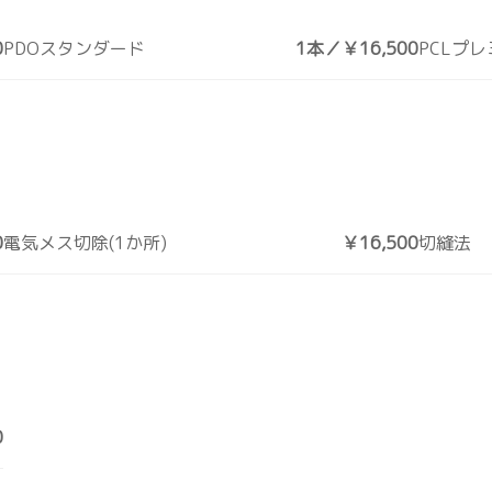
0
PDOスタンダード
1本／￥16,500
PCLプ
0
電気メス切除(1か所)
￥16,500
切縫法
0