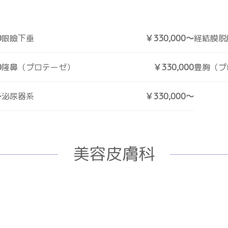
0
眼瞼下垂
￥330,000～
経結膜脱
0
隆鼻（プロテーゼ）
￥330,000
豊胸（プ
～
泌尿器系
￥330,000～
美容皮膚科