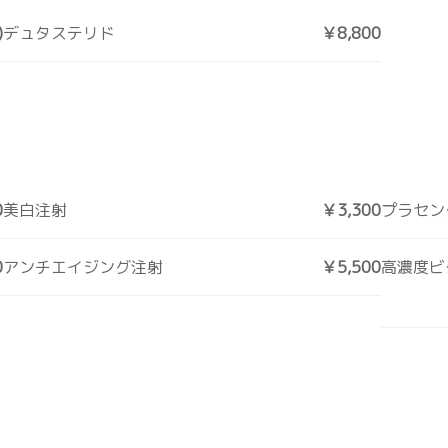
)
デュタステリド
￥8,800
0
美白注射
￥3,300
プラセン
0
アンチエイジング注射
￥5,500
高濃度ビ